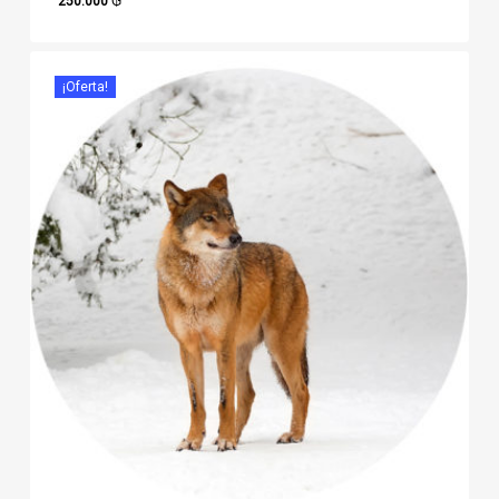
250.000
₲
250.000
₲
¡Oferta!